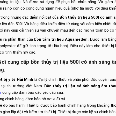
sáng trị liệu. Nó được sử dụng để phục hồi chức năng. Và giảm 
i ra nó còn có công dụng ngâm hiệu quả (nhờ tia nước với điều khiể
trong những đặc điểm nổi bật của
Bồn thủy trị liệu 500l có án
 lên đến 500l. Và bảng điều khiển điện tử cùng với cảm biến nhiệt độ
tố này giúp cải thiện sự vận chuyển máu đến các mô và toàn bộ cơ 
i ra phần thân của
bồn tắm trị liệu Aquameden.
Được làm bằng 
polyester để giữ tình trạng tốt lâu hơn). Điều này làm cho thiết 
có tính thẩm mỹ cao.
Nơi cung cấp bồn thủy trị liệu 500l có ánh sán
g.
t bị y tế Hải Minh
là đại lý chính thức và phân phối độc quyền các
 tại thị trường Việt Nam.
Bồn thủy trị liệu có ánh sáng âm th
h
cung cấp đảm bảo các yêu cầu sau:
ng chính hãng, đảm bảo hồ sơ xuất xứ.
ế độ bảo hành: Thiết bị được bảo hành chính hãng trong khoảng thời
n giao lắp đặt và kiểm tra thiết bị: Thiết bị được các kỹ sư chính hã