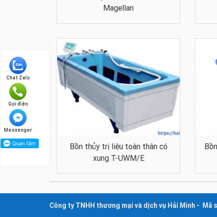
Magellan
Chat Zalo
Gọi điện
Messenger
Bồn thủy trị liệu toàn thân có
Bồn
xung T-UWM/E
Công ty TNHH thương mại và dịch vụ Hải Minh - Mã 