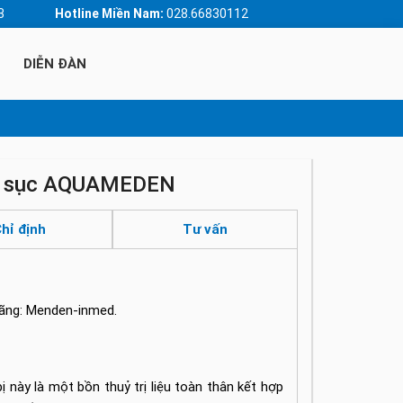
3
Hotline Miền Nam:
028.66830112
DIỄN ĐÀN
 và sục AQUAMEDEN
hỉ định
Tư vấn
ãng: Menden-inmed.
ị này là một bồn thuỷ trị liệu toàn thân kết hợp