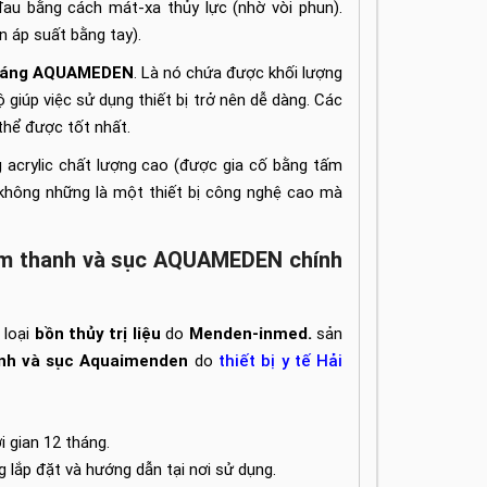
đau bằng cách mát-xa thủy lực (nhờ vòi phun).
n áp suất bằng tay).
h sáng AQUAMEDEN
. Là nó chứa được khối lượng
 giúp việc sử dụng thiết bị trở nên dễ dàng. Các
thể được tốt nhất.
acrylic chất lượng cao (được gia cố bằng tấm
bị không những là một thiết bị công nghệ cao mà
g âm thanh và sục AQUAMEDEN chính
 loại
bồn thủy trị liệu
do
Menden-inmed.
sản
anh và sục Aquaimenden
do
thiết bị y tế Hải
 gian 12 tháng.
ng lắp đặt và hướng dẫn tại nơi sử dụng.