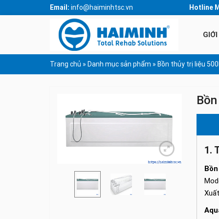
Email:
info@haiminhtsc.vn
Hotline 
GIỚI
Trang chủ
»
Danh mục sản phẩm
»
Bồn thủy trị liệu 
Bồn 
1. 
Bồn
Mod
Xuất
Aqu