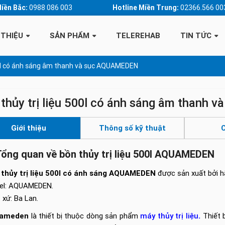
Miền Bắc:
0988 086 003
Hotline Miền Trung:
02366.566 00
 THIỆU
SẢN PHẨM
TELEREHAB
TIN TỨC
500l có ánh sáng âm thanh và sục AQUAMEDEN
thủy trị liệu 500l có ánh sáng âm thanh
Giới thiệu
Thông số kỹ thuật
C
Tổng quan về bồn thủy trị liệu 500l AQUAMEDEN
 thủy trị liệu 500l có ánh sáng AQUAMEDEN
được sản xuất bởi h
el: AQUAMEDEN.
 xứ: Ba Lan.
ameden
là thiết bị thuộc dòng sản phẩm
máy thủy trị liệu
.
Thiết b