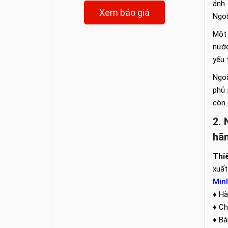
ánh 
Xem báo giá
Ngoà
Một 
nước
yếu 
Ngoà
phủ 
còn 
2. 
hãn
Thiế
xuất
Min
♦ Hà
♦ Ch
♦ Bà