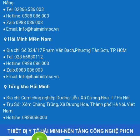
Nẵng.
♦ Tel: 02366.536.003
♦ Hotline: 0988 086 003
♦ Zalo:0988 086 003
♦ Email: Info@haiminhtsc.vn
Hải Minh Miền Nam
♦ Địa chỉ: Số 324/17 Phạm Văn Bạch,Phường Tân Sơn, TP. HCM
♦ Tel: 028.66830112
♦ Hotline: 0988 086 003
♦ Zalo:0988 086 003
♦ Email: Info@haiminhtsc.vn
Tổng kho Hải Minh
♦ Địa chỉ: Cụm công nghiệp Dương Liễu, Xã Dương Hòa. TP.Hà Nội
♦ Trụ Sở : Xóm Chàng Trũng, Xã Dương Hòa, Thành phố Hà Nội, Việt
Nam
♦ Hotline: 0988086003
THIẾT BỊ Y TẾ HẢI MINH-NỀN TẢNG CÔNG NGHỆ PHCN
HOPITA