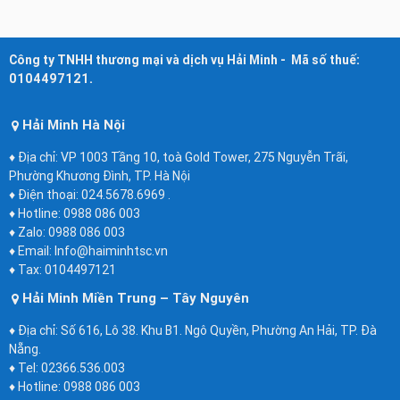
Hệ thống huấn luyện dáng đi RUNNER (Model: RUN 7410 TJ-
PC) hãng sản xuất: RUNNER S.R.L/ Ý
Công ty TNHH thương mại và dịch vụ Hải Minh - Mã số thuế:
0104497121.
Hải Minh Hà Nội
♦ Địa chỉ: VP 1003 Tầng 10, toà Gold Tower, 275 Nguyễn Trãi,
Phường Khương Đình, TP. Hà Nội
♦ Điện thoại: 024.5678.6969 .
♦ Hotline: 0988 086 003
♦ Zalo: 0988 086 003
♦ Email: Info@haiminhtsc.vn
♦ Tax: 0104497121
Xe đạp tập PHCN (Model: RUN700-TR) hãng sản xuất:
Hải Minh Miền Trung – Tây Nguyên
RUNNER S.R.L/ Ý
♦ Địa chỉ: Số 616, Lô 38. Khu B1. Ngô Quyền, Phường An Hải, TP. Đà
Nẵng.
♦ Tel: 02366.536.003
♦ Hotline: 0988 086 003