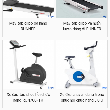
Máy tập đi bộ đa năng
Máy tập đi bộ và huấn
RUNNER
luyện dáng đi RUNNER
Xe đạp tập phục hồi chức
Xe đạp chuyên dụng trong
Máy đi bộ bàn đạp sử dụng màn hình hiển thị kích thước lớn với các
năng RUN700-TR
phục hồi chức năng 7.0 U
chỉ số như lực kháng, tốc độ quay, số vòng quay,… Từ đó bệnh nhân
có thể điều chỉnh thông số thiết bị phù hợp cũng như đo lường hiệu