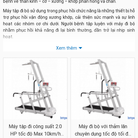
bệnh về thần kinh – cơ – xương – khớp phần hông và chân.
Máy tập đi bộ sử dụng trong phục hồi chức năng là những thiết bị hỗ
trợ phục hồi vận động xương khớp, cải thiện sức mạnh và sự linh
hoạt các nhóm cơ chi dưới. Người bệnh tập luyện với máy đi bộ
nhằm phục hồi khả năng đi lại bình thường, dần trở lại nhịp sinh
hoạt.
Phân loại máy tập đi bộ phục
Xem thêm
hồi chức năng
Hiện nay có 2 dòng máy tập đi phổ biến trong điều trị vật lý trị liệu –
phục hồi chức năng là máy tập dạng thảm chạy điện và máy tập
dạng xe đạp với bàn đạp.
Máy tập đi dạng thảm
Máy tập dạng thảm có kết cấu tương tự như các dòng máy chạy bộ
thông thường. Cùng với đó là hệ thống khung và giá đỡ bệnh nhân.
Bệnh nhân khi tập luyện với máy sẽ gắn thân người với hệ thống giá
treo và hai tay có thể bám vào thành máy để giữ thăng bằng.
Máy tập đi công suất 2.0
Máy đi bộ với thảm lăn
HP tốc độ Max 10km/h
chuyên dụng tốc độ tối đa