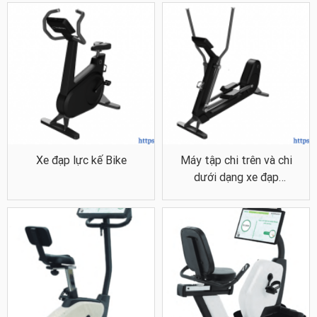
quả khi tập luyện.
Cách chọn máy tập đi bộ phù
hợp
Cần nắm rõ tình trạng của người bệnh và khả năng phục hồi để lựa
chọn máy tập đi bộ thích hợp. Ví dụ: các dòng máy tập dạng thảm
có giá đỡ dành cho bệnh nhân giai đoạn đầu phục hồi, tiếp theo là
tập luyện với máy tập dạng xe đạp và giai đoạn cuối cùng là tập đi
bộ với máy dạng thảm không giá đỡ.
Xe đạp lực kế Bike
Máy tập chi trên và chi
Hãy chọn những dòng máy tập đi bộ uy tín từ các thương hiệu lớn,
dưới dạng xe đạp
chất lượng đã được kiểm định. Đồng thời các tính năng của máy
Crosstrainer
phải phù hợp nhu cầu sử dụng.
Nếu chưa xác định được dòng máy tập, hãy tới các đơn vị phân phối
uy tín và nhờ nhân viên tư vấn.
Máy tập đi bộ – Thiết bị y tế Hải
Minh
Thiết bị y tế Hải Minh là đơn vị cung cấp các
máy tập đi
hiện