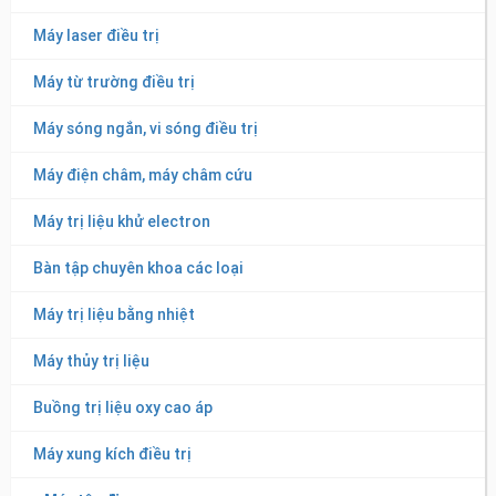
Máy laser điều trị
Máy từ trường điều trị
Máy sóng ngắn, vi sóng điều trị
Máy điện châm, máy châm cứu
Máy trị liệu khử electron
Bàn tập chuyên khoa các loại
Hệ thống huấn luyện dáng đi khung đôi + bàn rung giảm áp
(Model: Pneu weight+ pneuVibe)
Máy trị liệu bằng nhiệt
Máy thủy trị liệu
Buồng trị liệu oxy cao áp
Máy xung kích điều trị