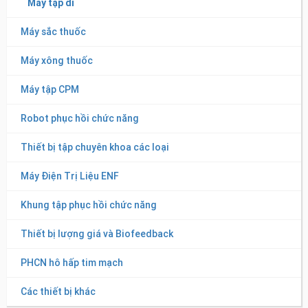
Máy tập đi
Máy sắc thuốc
Máy xông thuốc
Máy tập đi bộ nhập khẩu Ý
Máy tập CPM
Máy tập RUNNER (Model: RUN 2011 TR) hãng sản xuất:
Robot phục hồi chức năng
RUNNER S.R.L/ Ý
Thiết bị tập chuyên khoa các loại
Máy Điện Trị Liệu ENF
Khung tập phục hồi chức năng
Thiết bị lượng giá và Biofeedback
PHCN hô hấp tim mạch
Các thiết bị khác