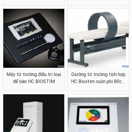
CYBORG MAG
Nếu bạn cần tư vấn về sản phẩm này hãy nhấn nút
ĐĂNG KÝ
để lại
thông tin cho chúng tôi.
Để biết thêm chi tiết về các sản phẩm tại Thiết bị y tế Hải Minh, kính
mời quý khách hàng hãy nhấn vào các sản phẩm chi tiết phía
dưới.
TBYT Hải Minh rất vui khi được là đối tác của quý khách hàng!
Máy từ trường điều trị loại
Giường từ trường tích hợp
để bàn HC BIOSTIM
HC Biostim cuộn phi 80cm
CMP1