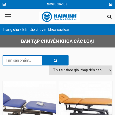
0988086003
Trang chủ
»
Bàn tập chuyên khoa các loại
BÀN TẬP CHUYÊN KHOA CÁC LOẠI