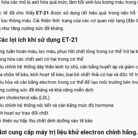
 hóa các mô bị axit hóa quá mức, làm hồi sinh lưu lượng máu trong
c tế đã cho thấy
ET-21
được sử dụng rất hiệu quả trong việc hỗ 
 lưu thông máu. Cải thiện tình trạng của các cơ quan nội tạng (đặc 
 như tăng cường sức đề kháng.
Các lợi ích khi sử dụng ET-21
ng tuần hoàn máu, lọc máu, phục hồi chất lỏng trong cơ thể trở lại k
ung hòa các chất axit có hại trong cơ thể​
ều chỉnh hệ thống dây thần kinh tự chủ, cân bằng huyết áp và giảm c
a chữa tế bào, kích hoạt tế bào, loại bỏ chất thải có hại và độc tố t
ều hòa và cân bằng electron trong cơ thể để tạo môi trường bên tr
ng cường sức đề kháng và khả năng miễn dịch​
ảm cholesterol xấu (LDL)​
ều chỉnh hệ thống nội tiết và cân bằng mức độ hormone
ch hoạt sự trao đổi chất​
i thiện sự hấp thụ chất dinh dưỡng vào tế bào
Nơi cung cấp máy trị liệu khử electron chính hãng.