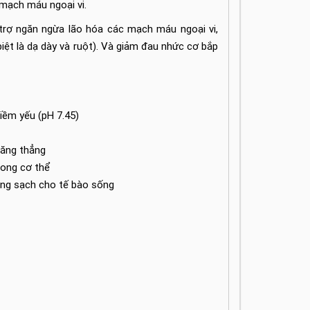
 mạch máu ngoại vi.
trợ ngăn ngừa lão hóa các mạch máu ngoại vi,
biệt là dạ dày và ruột). Và giảm đau nhức cơ bắp
iềm yếu (pH 7.45)​
ăng thẳng​
rong cơ thể​
ong sạch cho tế bào sống​