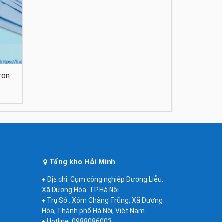
ron
Tổng kho Hải Minh
♦ Địa chỉ: Cụm công nghiệp Dương Liễu,
Xã Dương Hòa. TP.Hà Nội
♦ Trụ Sở : Xóm Chàng Trũng, Xã Dương
Hòa, Thành phố Hà Nội, Việt Nam
♦ Hotline: 0988086003