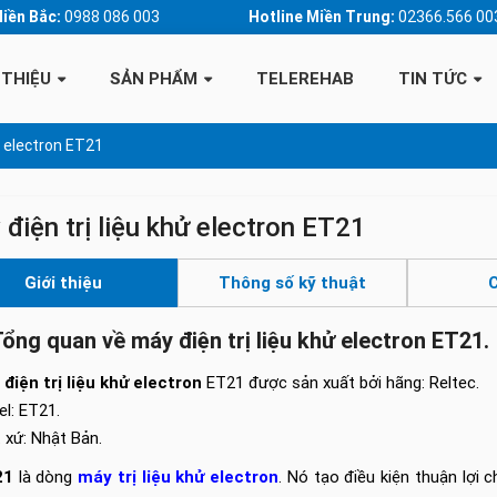
Miền Bắc:
0988 086 003
Hotline Miền Trung:
02366.566 00
 THIỆU
SẢN PHẨM
TELEREHAB
TIN TỨC
ử electron ET21
điện trị liệu khử electron ET21
Giới thiệu
Thông số kỹ thuật
C
Tổng quan về máy điện trị liệu khử electron ET21.
điện trị liệu khử electron
ET21 được sản xuất bởi hãng: Reltec.
l: ET21.
 xứ: Nhật Bản.
21
là dòng
máy trị liệu khử electron
. Nó tạo điều kiện thuận lợi 