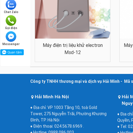
Chat Zalo
Gọi điện
Messenger
Máy điện trị liệu khử electron
Máy 
Msd-12
Công ty TNHH thương mại và dịch vụ Hải Minh - Mã 
Hải Minh Hà Nội
Hải 
Nguy
♦ Địa chỉ: VP 1003 Tầng 10, toà Gold
Tower, 275 Nguyễn Trãi, Phường Khương
♦ Địa ch
Đình, TP. Hà Nội
Quyền, P
♦ Điện thoại: 024.5678.6969 .
♦ Tel: 0
♦ Hotline: 0988 086 003
♦ Hotlin