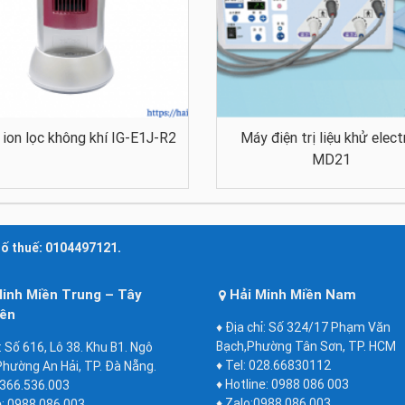
ion lọc không khí IG-E1J-R2
Máy điện trị liệu khử elect
MD21
số thuế: 0104497121.
Minh Miền Trung – Tây
Hải Minh Miền Nam
ên
♦ Địa chỉ: Số 324/17 Phạm Văn
Bạch,Phường Tân Sơn, TP. HCM
ỉ: Số 616, Lô 38. Khu B1. Ngô
♦ Tel: 028.66830112
hường An Hải, TP. Đà Nẵng.
♦ Hotline: 0988 086 003
2366.536.003
♦ Zalo:0988 086 003
e: 0988 086 003