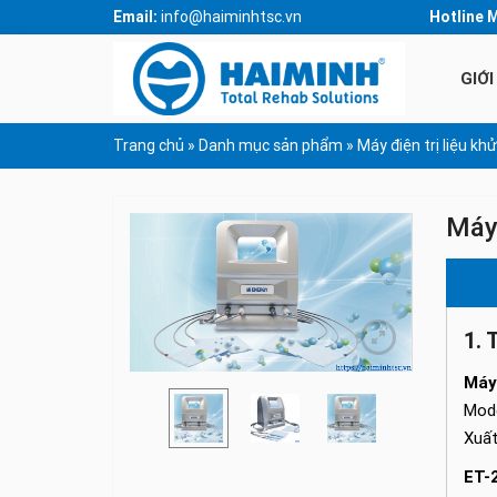
Email:
info@haiminhtsc.vn
Hotline 
GIỚI
Trang chủ
»
Danh mục sản phẩm
»
Máy điện trị liệu kh
Máy 
1. 
Máy 
Mode
Xuất
ET-