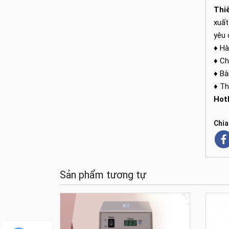
Thiế
xuất
yêu 
♦ Hà
♦ Ch
♦ Bà
♦ Th
Hot
Chia
Sản phẩm tương tự