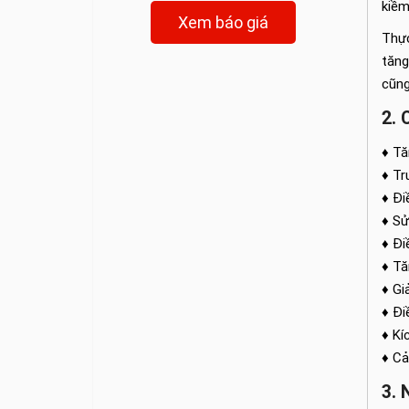
kiềm
Xem báo giá
Thự
tăng
cũng
2. 
♦ Tă
♦ Tr
♦ Đi
♦ Sử
♦ Đi
♦ Tă
♦ Gi
♦ Đi
♦ Kí
♦ Cả
3. 