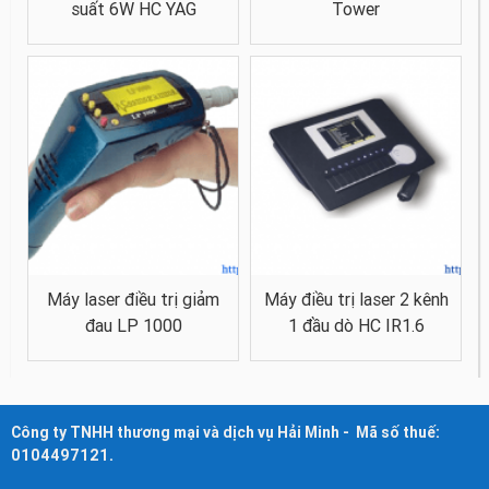
suất 6W HC YAG
Tower
Máy laser điều trị giảm
Máy điều trị laser 2 kênh
đau LP 1000
1 đầu dò HC IR1.6
Công ty TNHH thương mại và dịch vụ Hải Minh - Mã số thuế:
0104497121.