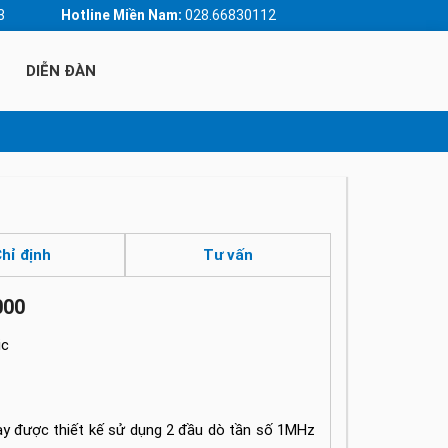
3
Hotline Miền Nam:
028.66830112
DIỄN ĐÀN
hỉ định
Tư vấn
000
ic
ày được thiết kế sử dụng 2 đầu dò tần số 1MHz