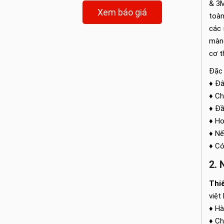
& 3M
Xem báo giá
toàn
các 
màng
cơ t
Đặc 
♦ Đâ
♦ Ch
♦ Đầ
♦ Ho
♦ Nế
♦ Có
2. 
Thiế
việt
♦ Hà
♦ Ch