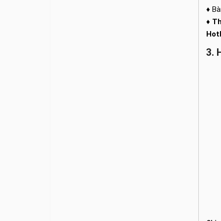
♦ Bà
♦
Th
Hot
3.