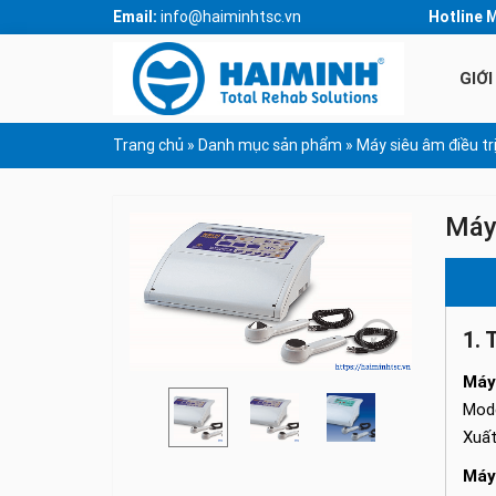
Email:
info@haiminhtsc.vn
Hotline 
GIỚI
Trang chủ
»
Danh mục sản phẩm
»
Máy siêu âm điều tr
Máy 
1. 
Máy
Mode
Xuất
Máy