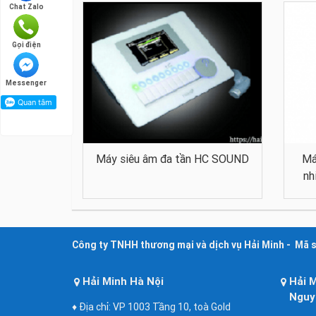
Chat Zalo
Gọi điện
Messenger
Máy siêu âm đa tần HC SOUND
Má
nh
Công ty TNHH thương mại và dịch vụ Hải Minh - Mã 
Hải Minh Hà Nội
Hải 
Nguy
♦ Địa chỉ: VP 1003 Tầng 10, toà Gold