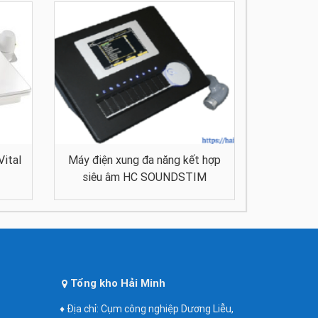
Vital
Máy điện xung đa năng kết hợp
siêu âm HC SOUNDSTIM
Tổng kho Hải Minh
♦ Địa chỉ: Cụm công nghiệp Dương Liễu,