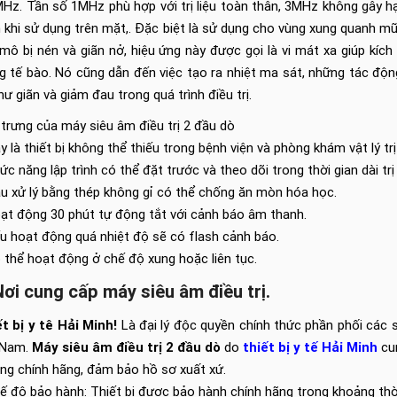
Hz. Tần số 1MHz phù hợp với trị liệu toàn thân, 3MHz không gây hại c
 khi sử dụng trên mặt,. Đặc biệt là sử dụng cho vùng xung quanh 
mô bị nén và giãn nở, hiệu ứng này được gọi là vi mát xa giúp kích
 tế bào. Nó cũng dẫn đến việc tạo ra nhiệt ma sát, những tác độn
hư giãn và giảm đau trong quá trình điều trị.
trưng của máy siêu âm điều trị 2 đầu dò
y là thiết bị không thể thiếu trong bệnh viện và phòng khám vật lý trị
ức năng lập trình có thể đặt trước và theo dõi trong thời gian dài trị 
u xử lý bằng thép không gỉ có thể chống ăn mòn hóa học.
ạt động 30 phút tự động tắt với cảnh báo âm thanh.
u hoạt động quá nhiệt độ sẽ có flash cảnh báo.
 thể hoạt động ở chế độ xung hoặc liên tục.
Nơi cung cấp máy siêu âm điều trị.
t bị y tê Hải Minh!
Là đại lý độc quyền chính thức phần phối các
 Nam.
Máy siêu âm điều trị 2 đầu dò
do
thiết bị y tế Hải Minh
cun
ng chính hãng, đảm bảo hồ sơ xuất xứ.
ế độ bảo hành: Thiết bị được bảo hành chính hãng trong khoảng thời