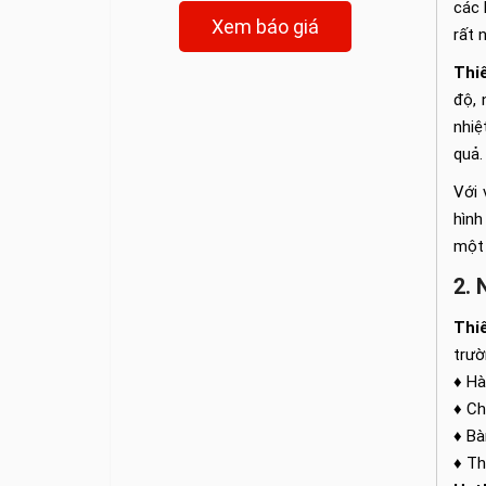
các 
Xem báo giá
rất 
Thi
độ, 
nhiệ
quả.
Với 
hình
một 
2. 
Thiế
trườ
♦ Hà
♦ Ch
♦ Bà
♦ Th