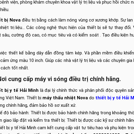
bệnh viện, phòng khám chuyên khoa vật lý trị liệu và phục hồi chức n
nhiều.
ết bị Nova
điều trị bằng cách làm nóng vùng cơ xương khớp. Sự la
nhiệt trị liệu… Các công nghệ thực hiện của thiết bị sẽ tự thay đổi.
t sâu, cường độ cao, có mục tiêu và có kiểm soát . Tạo điều kiện 
việc thiết kế bằng dây dẫn đồng tâm kép. Và phần mềm điều khiển
 cảm ứng màu 10 inch. Giúp các nhà vật lý trị liệu và các chuyên gia
cách tốt nhất.
Nơi cung cấp máy vi sóng điều trị chính hãng.
t bị y tế Hải Minh
là đại lý chính thức và phân phối độc quyên 
ng Việt Nam. Thiết bị
máy thấu nhiệt Nova
do
thiết bị y tế Hải 
ng chính hãng, đảm bảo hồ sơ xuất xứ.
ế độ bảo hành: Thiết bị được bảo hành chính hãng trong khoảng thời
n giao lắp đặt và kiểm tra thiết bị: Thiết bị được các kỹ sư chính hã
iết bị y tế Hải Minh cam kết cung cấp vật tư tiêu hao và phụ kiện tr