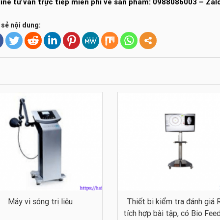
line tư vấn trực tiếp miễn phí về sản phẩm: 0988086003 – Za
 sẻ nội dung:
Máy vi sóng trị liệu
Thiết bị kiểm tra đánh giá
tích hợp bài tập, có Bio Fee