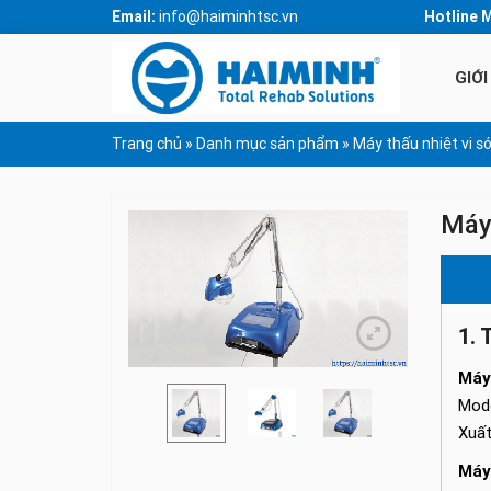
Email:
info@haiminhtsc.vn
Hotline 
GIỚI
Trang chủ
»
Danh mục sản phẩm
»
Máy thấu nhiệt vi s
Máy 
1. 
Máy 
Mode
Xuất
Máy