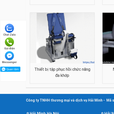
Chat Zalo
Gọi điện
Messenger
Thiết bị tập phục hồi chức năng
đa khớp
Công ty TNHH thương mại và dịch vụ Hải Minh - Mã 
Hải Minh Hà Nội
Hải 