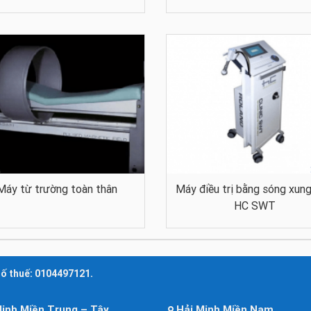
Máy từ trường toàn thân
Máy điều trị bằng sóng xung
HC SWT
số thuế: 0104497121.
Minh Miền Trung – Tây
Hải Minh Miền Nam