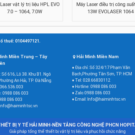
Laser vật lý trị liệu HPL EVO
Máy Laser điều trị công suấ
7.0 – 1064, 7.0W
13W EVOLASER 1064
số thuế: 0104497121.
Minh Miền Trung – Tây
Hải Minh Miền Nam
ên
♦ Địa chỉ: Số 324/17 Phạm Văn
Bạch,Phường Tân Sơn, TP. HCM
ỉ: Số 616, Lô 38. Khu B1. Ngô
♦ Tel: 028.66830112
hường An Hải, TP. Đà Nẵng.
♦ Hotline: 0988 086 003
2366.536.003
♦ Zalo:0988 086 003
e: 0988 086 003
♦ Email: Info@haiminhtsc.vn
988 086 003
 Info@haiminhtsc.vn
HIẾT BỊ Y TẾ HẢI MINH-NỀN TẢNG CÔNG NGHỆ PHCN HOPI
Giải pháp tổng thể thiết bị vật lý trị liệu và phục hồi chức năng