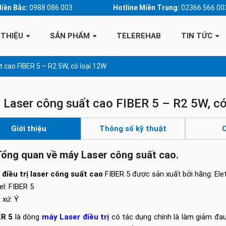
Miền Bắc:
0988 086 003
Hotline Miền Trung:
02366.566 00
 THIỆU
SẢN PHẨM
TELEREHAB
TIN TỨC
 cao FIBER 5 – R2 5W, có loại 12W
Laser công suất cao FIBER 5 – R2 5W, có
Giới thiệu
Thông số kỹ thuật
C
Tổng quan về máy Laser công suất cao.
điều trị laser công suất cao
FIBER 5 được sản xuất bởi hãng: Elet
l: FIBER 5
 xứ: Ý
ER 5
là dòng
máy Laser điều trị
có tác dụng chính là làm giảm đau