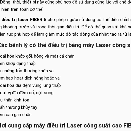
 Đồng thời, thiết bị này cũng phù hợp để sử dụng cùng lúc với chế 
 hiện trên toàn cơ thể.
điều trị laser FIBER 5
cho phép người sử dụng có thể điều chỉn
g khoảng trước và trong thời gian điều trị. Để có thể quan sát khả 
liên tục phù hợp để làm giảm mức độ tác động của nhiệt tạo ra từ la
Các bệnh lý có thể điều trị bằng máy Laser công s
oái hóa khớp gối, hông và mắt cá chân
êm khớp dạng thấp
i chứng tổn thương khớp vai
êm bao hoạt dịch hông hoặc vai
oái hóa đĩa đệm vùng lưng thấp
oát vị đĩa đệm cổ, cột sống
u thần kinh toạ
ấn thương khủy tay
êm cân gan chân
Nơi cung cấp máy điều trị Laser công suất cao FI