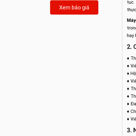
tục.
Xem báo giá
thực
Máy 
tron
hay 
2. 
♦ Th
♦ Vi
♦ Hộ
♦ Vi
♦ Th
♦ Th
♦ Đa
♦ Ch
♦ Vi
3. 