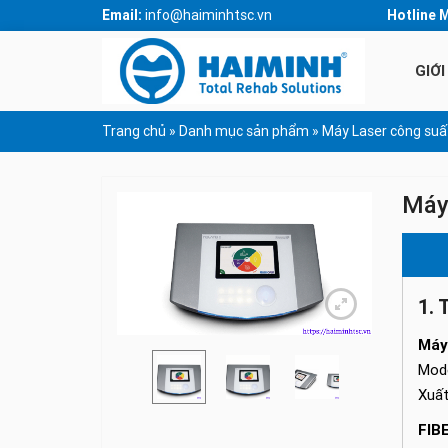
Email:
info@haiminhtsc.vn
Hotline 
GIỚI
Trang chủ
»
Danh mục sản phẩm
»
Máy Laser công suất
Máy 
1. 
Máy 
Mode
Xuất
FIB