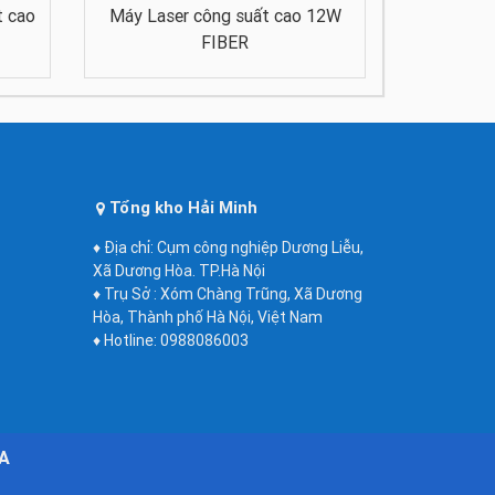
t cao
Máy Laser công suất cao 12W
FIBER
Tổng kho Hải Minh
♦ Địa chỉ: Cụm công nghiệp Dương Liễu,
Xã Dương Hòa. TP.Hà Nội
♦ Trụ Sở : Xóm Chàng Trũng, Xã Dương
Hòa, Thành phố Hà Nội, Việt Nam
♦ Hotline: 0988086003
TA