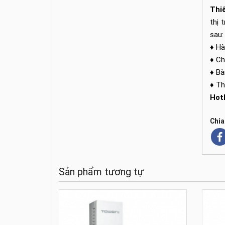
Thiế
thị 
sau:
♦ Hà
♦ Ch
♦ Bà
♦ Th
Hot
Chia
Sản phẩm tương tự