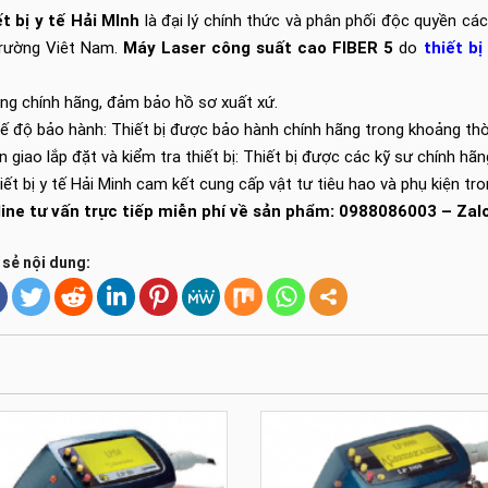
t bị y tế Hải MInh
là đại lý chính thức và phân phối độc quyền c
trường Viêt Nam.
Máy Laser công suất cao FIBER 5
do
thiết bị
ng chính hãng, đảm bảo hồ sơ xuất xứ.
ế độ bảo hành: Thiết bị được bảo hành chính hãng trong khoảng thời
n giao lắp đặt và kiểm tra thiết bị: Thiết bị được các kỹ sư chính hã
iết bị y tế Hải Minh cam kết cung cấp vật tư tiêu hao và phụ kiện tr
line tư vấn trực tiếp miễn phí về sản phẩm: 0988086003 – Za
 sẻ nội dung: