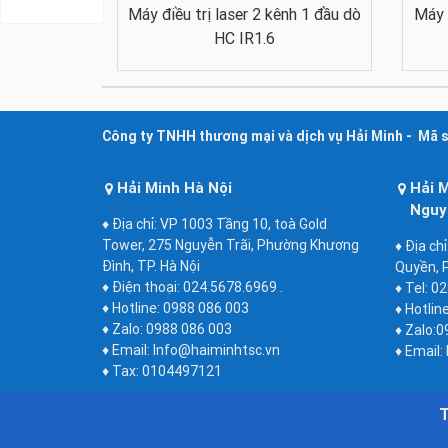
Máy điều trị laser 2 kênh 1 đầu dò
Máy 
HC IR1.6
Công ty TNHH thương mại và dịch vụ Hải Minh - Mã 
Hải Minh Hà Nội
Hải 
Nguy
♦ Địa chỉ: VP 1003 Tầng 10, toà Gold
Tower, 275 Nguyễn Trãi, Phường Khương
♦ Địa ch
Đình, TP. Hà Nội
Quyền, P
♦ Điện thoại: 024.5678.6969 .
♦ Tel: 0
♦ Hotline: 0988 086 003
♦ Hotlin
♦ Zalo: 0988 086 003
♦ Zalo:0
♦ Email: Info@haiminhtsc.vn
♦ Email:
♦ Tax: 0104497121
T