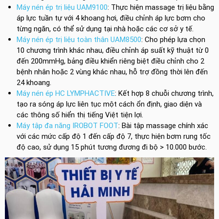
Máy nén ép trị liệu UAM9100
: Thực hiện massage trị liệu bằng
áp lực tuần tự với 4 khoang hơi, điều chỉnh áp lực bơm cho
từng ngăn, có thể sử dụng tại nhà hoặc các cơ sở y tế.
Máy nén ép trị liệu toàn thân UAM8500
: Cho phép lựa chọn
10 chương trình khác nhau, điều chỉnh áp suất kỹ thuật từ 0
đến 200mmHg, bảng điều khiển riêng biệt điều chỉnh cho 2
bệnh nhân hoặc 2 vùng khác nhau, hỗ trợ đồng thời lên đến
24 khoang.
Máy nén ép HC LYMPHACTIVE
: Kết hợp 8 chuỗi chương trình,
tạo ra sóng áp lực liên tục một cách ổn định, giao diện và
các thông số hiển thị tiếng Việt tiện lợi.
Máy tập đa năng IROBOT FOOT
: Bài tập massage chính xác
với các mức cấp độ 1 đến cấp độ 7, thực hiện bơm rung tốc
độ cao, sử dụng 15 phút tương đương đi bộ > 10.000 bước.