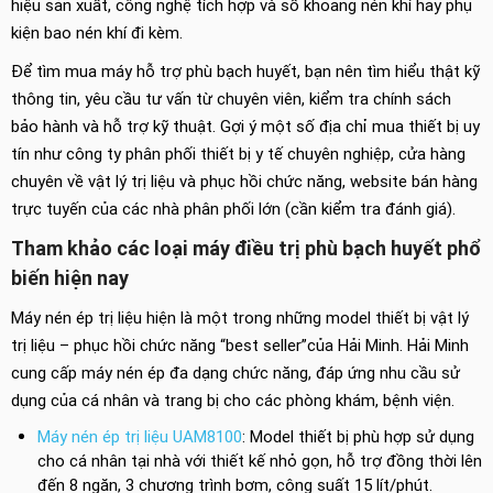
hiệu sản xuất, công nghệ tích hợp và số khoang nén khí hay phụ
kiện bao nén khí đi kèm.
Để tìm mua máy hỗ trợ phù bạch huyết, bạn nên tìm hiểu thật kỹ
thông tin, yêu cầu tư vấn từ chuyên viên, kiểm tra chính sách
bảo hành và hỗ trợ kỹ thuật. Gợi ý một số địa chỉ mua thiết bị uy
tín như công ty phân phối thiết bị y tế chuyên nghiệp, cửa hàng
chuyên về vật lý trị liệu và phục hồi chức năng, website bán hàng
trực tuyến của các nhà phân phối lớn (cần kiểm tra đánh giá).
Tham khảo các loại máy điều trị phù bạch huyết phổ
biến hiện nay
Máy nén ép trị liệu hiện là một trong những model thiết bị vật lý
trị liệu – phục hồi chức năng “best seller”của Hải Minh. Hải Minh
cung cấp máy nén ép đa dạng chức năng, đáp ứng nhu cầu sử
dụng của cá nhân và trang bị cho các phòng khám, bệnh viện.
Máy nén ép trị liệu UAM8100
: Model thiết bị phù hợp sử dụng
cho cá nhân tại nhà với thiết kế nhỏ gọn, hỗ trợ đồng thời lên
đến 8 ngăn, 3 chương trình bơm, công suất 15 lít/phút.