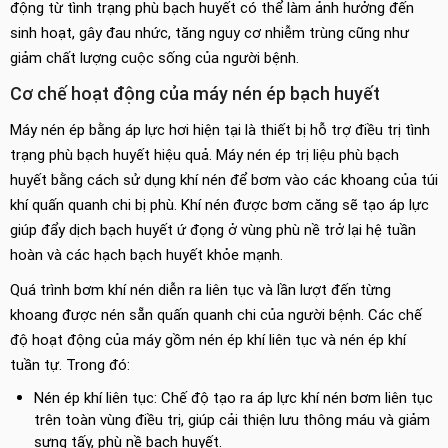
động từ tình trạng phù bạch huyết có thể làm ảnh hưởng đến
sinh hoạt, gây đau nhức, tăng nguy cơ nhiễm trùng cũng như
giảm chất lượng cuộc sống của người bệnh.
Cơ chế hoạt động của máy nén ép bạch huyết
Máy nén ép bằng áp lực hơi hiện tại là thiết bị hỗ trợ điều trị tình
trạng phù bạch huyết hiệu quả. Máy nén ép trị liệu phù bạch
huyết bằng cách sử dụng khí nén để bơm vào các khoang của túi
khí quấn quanh chi bị phù. Khí nén được bơm căng sẽ tạo áp lực
giúp đẩy dịch bạch huyết ứ đọng ở vùng phù nề trở lại hệ tuần
hoàn và các hạch bạch huyết khỏe mạnh.
Quá trình bơm khí nén diễn ra liên tục và lần lượt đến từng
khoang được nén sẵn quấn quanh chi của người bệnh. Các chế
độ hoạt động của máy gồm nén ép khí liên tục và nén ép khí
tuần tự. Trong đó:
Nén ép khí liên tục: Chế độ tạo ra áp lực khí nén bơm liên tục
trên toàn vùng điều trị, giúp cải thiện lưu thông máu và giảm
sưng tấy, phù nề bạch huyết.