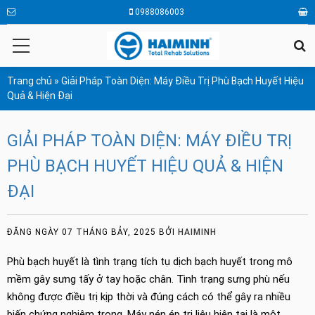
0988086003
Trang chủ
»
Giải Pháp Toàn Diện: Máy Điều Trị Phù Bạch Huyết Hiệu
Quả & Hiện Đại
GIẢI PHÁP TOÀN DIỆN: MÁY ĐIỀU TRỊ
PHÙ BẠCH HUYẾT HIỆU QUẢ & HIỆN
ĐẠI
ĐĂNG NGÀY 07 THÁNG BẢY, 2025
BỞI
HAIMINH
Phù bạch huyết là tình trạng tích tụ dịch bạch huyết trong mô
mềm gây sưng tấy ở tay hoặc chân. Tình trạng sưng phù nếu
không được điều trị kịp thời và đúng cách có thể gây ra nhiều
biến chứng nghiêm trọng. Máy nén ép trị liệu hiện tại là một