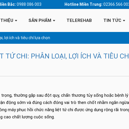
Miền Bắc:
0988 086 003
Hotline Miền Trung:
02366.566 00
 THIỆU
SẢN PHẨM
TELEREHAB
TIN TỨC
, lợi ích và tiêu chí lựa chọn
TỨ CHI: PHÂN LOẠI, LỢI ÍCH VÀ TIÊU CH
m trọng, thường gặp sau đột quỵ, chấn thương tủy sống hoặc bệnh lý
c vận động sớm và đúng cách đóng vai trò then chốt nhằm ngăn ngừa
 dòng máy phục hồi chức năng liệt tứ chi được ứng dụng rộng rãi tron
âng cao chất lượng cuộc sống.