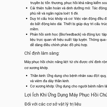
truyền bị tổn thương, phục hồi khả năng kiểm so
Cải thiện tuần hoàn và dinh dưỡng mô: Tác động
phù nề và ngăn ngừa loét tì đè.
Duy trì cấu trúc khớp và cơ: Việc vận động đều đ
do bất động kéo dài. Thiết bị giúp duy trì cấu t
mềm.
Phản hồi sinh học (Biofeedback) và động lực tập
liệu trực quan về hiệu suất tập luyện. Thông qua 
dễ dàng điều chỉnh phác đồ phù hợp.
Chỉ định lâm sàng:
Máy phục hồi chức năng liệt tứ chi được chỉ định rộ
cơ xương khớp.
Thần kinh: Ứng dụng cho bệnh nhân sau đột quỵ,
và viêm đa dây thần kinh.
Cơ xương khớp: Ứng dụng cho người bệnh nằm lâu
Lợi Ích Khi Ứng Dụng Máy Phục Hồi Ch
Đối với các cơ sở vật lý trị liệu