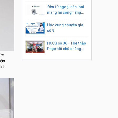
Đèn tử ngoại các loại
mang lại công năng
điều trị gì?
Học cùng chuyên gia
số 9
HCCG số 36 – Hội thảo
Phục hồi chức năng
sau chấn thương tủy
hức
sống, giải pháp ứng
hận
dụng công nghệ cao
rình