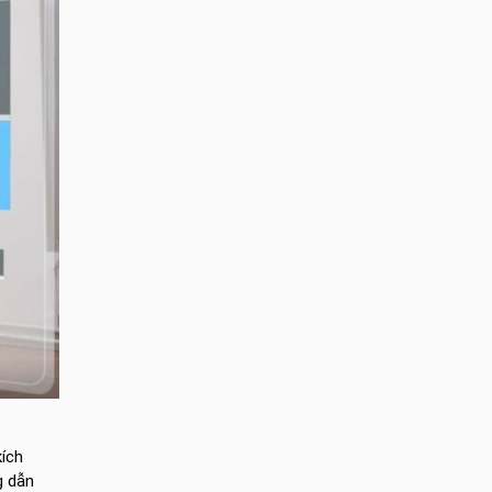
kích
g dẫn