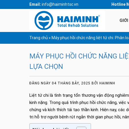
Email:
info@haiminhtsc.vn
Hotline 
GIỚI
Trang chủ
»
Máy phục hồi chức năng liệt tứ chi: Phân loại
MÁY PHỤC HỒI CHỨC NĂNG LIỆT 
LỰA CHỌN
ĐĂNG NGÀY 04 THÁNG BẢY, 2025
BỞI
HAIMINH
Liệt tứ chi là tình trạng tổn thương vận động nghiê
kinh nặng. Trong quá trình phục hồi chức năng, việ
chứng và kích thích tái tạo thần kinh. Hiện nay, các
trị hỗ trợ người bệnh rút ngắn thời gian phục hồi, n