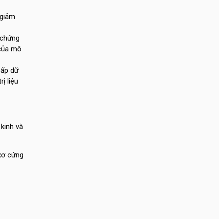
 giảm
 chứng
 của mô
cấp dữ
ị liệu
kinh và
xơ cứng