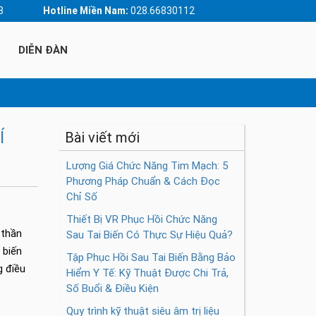
3
Hotline Miền Nam:
028.66830112
DIỄN ĐÀN
Í
Bài viết mới
Lượng Giá Chức Năng Tim Mạch: 5
Phương Pháp Chuẩn & Cách Đọc
Chỉ Số
Thiết Bị VR Phục Hồi Chức Năng
 thần
Sau Tai Biến Có Thực Sự Hiệu Quả?
 biến
Tập Phục Hồi Sau Tai Biến Bằng Bảo
g điều
Hiểm Y Tế: Kỹ Thuật Được Chi Trả,
Số Buổi & Điều Kiện
Quy trình kỹ thuật siêu âm trị liệu