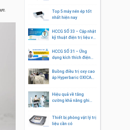
ực.
Top 5 máy nén ép tốt
nhất hiện nay
HCCG SỐ 33 – Cập nhật
kỹ thuật điện trị liệu và
ứng dụng lâm sàng
trong điều trị VLTL –
HCCG SỐ 31 – Ứng
PHCN
dụng kích thích điện
trong điều trị lâm sàng
bệnh nhân đột quỵ
Buồng điều trị oxy cao
áp Hyperbaric OXICAB
MO-13/OXICAB ML-40
Hiệu quả về tăng
cường khả năng ghi
nhớ học tập vận động
của hệ thống robot tập
Thiết bị phòng vật lý trị
dáng đi MRG-P100
liệu cần có