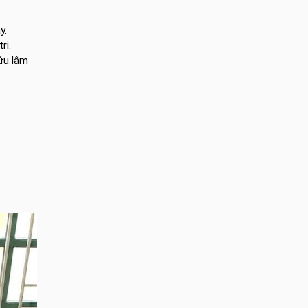
y.
rị.
cứu lâm