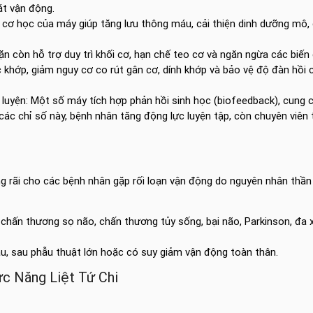
át vận động.
 cơ học của máy giúp tăng lưu thông máu, cải thiện dinh dưỡng mô,
ặn còn hỗ trợ duy trì khối cơ, hạn chế teo cơ và ngăn ngừa các biến
rúc khớp, giảm nguy cơ co rút gân cơ, dính khớp và bảo vệ độ đàn hồi
 luyện: Một số máy tích hợp phản hồi sinh học (biofeedback), cung 
các chỉ số này, bệnh nhân tăng động lực luyện tập, còn chuyên viên tr
ng rãi cho các bệnh nhân gặp rối loạn vận động do nguyên nhân thần 
 chấn thương sọ não, chấn thương tủy sống, bại não, Parkinson, đa 
, sau phẫu thuật lớn hoặc có suy giảm vận động toàn thân.
ức Năng Liệt Tứ Chi