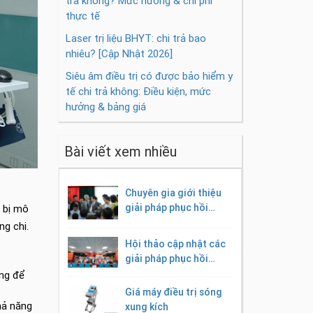
trả không? Mức hưởng & chi phí
thực tế
Laser trị liệu BHYT: chi trả bao
nhiêu? [Cập Nhật 2026]
Siêu âm điều trị có được bảo hiểm y
tế chi trả không: Điều kiện, mức
hưởng & bảng giá
Bài viết xem nhiều
Chuyên gia giới thiệu
giải pháp phục hồi
t bị mô
chức năng công nghệ
ng chi.
cao
Hội thảo cập nhật các
giải pháp phục hồi
chức năng công nghệ
ộng để
cao
Giá máy điều trị sóng
hả năng
xung kích