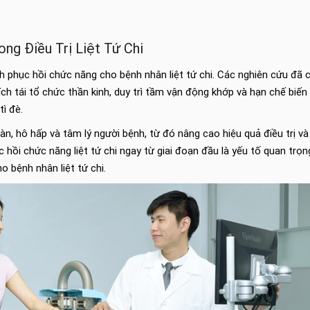
g Điều Trị Liệt Tứ Chi
h phục hồi chức năng cho bệnh nhân liệt tứ chi. Các nghiên cứu đã 
 thích tái tổ chức thần kinh, duy trì tầm vận động khớp và hạn chế biế
ì đè.
n, hô hấp và tâm lý người bệnh, từ đó nâng cao hiệu quả điều trị và
ục hồi chức năng liệt tứ chi ngay từ giai đoạn đầu là yếu tố quan trọn
 bệnh nhân liệt tứ chi.